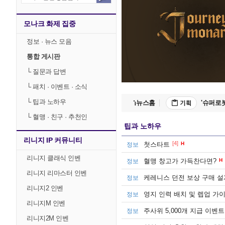
'G
모나크 화제 집중
정보 · 뉴스 모음
잔홍
통합 게시판
└
질문과 답변
'오
└
패치 · 이벤트 · 소식
└
팁과 노하우
뉴스홈
'슈퍼로
└
혈맹 · 친구 · 추천인
팁과 노하우
검과 
리니지 IP 커뮤니티
[4]
첫스타트
H
정보
'G
리니지 클래식 인벤
혈맹 창고가 가득찬다면?
H
정보
리니지 리마스터 인벤
케레니스 던전 보상 구매 설
정보
잔홍
리니지2 인벤
영지 인력 배치 및 렙업 가이드
정보
리니지M 인벤
주사위 5,000개 지급 이벤
정보
'오
리니지2M 인벤