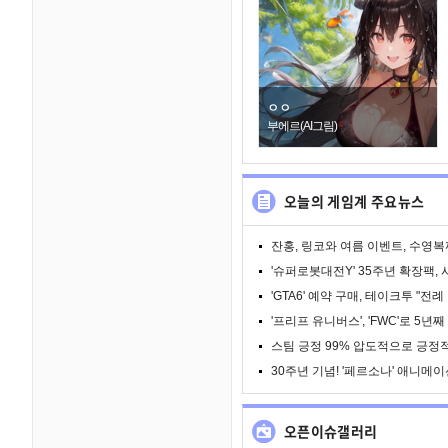
ㅇㅇ
부에르(AI그림)
오늘의 게임계 주요뉴스
잔홍, 링코와 여름 이벤트, 수영복까
'슈퍼로봇대전Y' 35주년 확장팩, 
'GTA6' 예약 구매, 테이크투 "전례
'프리프 유니버스', 'FWC'로 5년째
스팀 긍정 99% 압도적으로 긍정적,
30주년 기념! '페르소나' 애니메이
오픈이슈갤러리