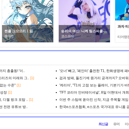
과자 티
썬콜 그으으리ㅣ임
승리의 여신: 니케 팀스파클-나야 블랑: 77번 타자
팬아트
코스프레
티어랭
지 총출동! '이..
'오너' 빼고, '페인터' 출전한 T1, 한화생명에 패
시리즈의 미래와 그..
[1]
검과 방패, 돌진기에 원거리 공격까지? 오버워치 
 없는 수준"
[1]
'케리아', "T1의 고점 보는 플레이, 기본기가 바
 성장
[1]
'TFT 코리아 인비테이셔널', 8일 더현대서 개최
 디젤 펑크 포탑 ..
[1]
이번 주 스팀에 쏟아진 신작, 지금 주목할 게임
션 전편 유튜브 방..
한국e스포츠협회, e스포츠 국가대표 유니폼 
최신글
유머
이