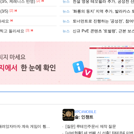
[2]
3/5, 케레니스 반영)
H
전설 영웅 테오필라 추가, 공성전 
뉴스
봇대전Y' 35주년 확장팩, 시리즈의 미래와 그 대체 불가의 영역
4
1
[2]
/5)
H
'화룡의 둥지' 지역 추가, 발라카스 
뉴스
사세요
H
뉴스
방패, 돌진기에 원거리 공격까지? 오버워치 '디몬' 플레이 영상
3
5
[3]
 찍고 돌리세요
H
뉴스
TA6' 예약 구매, 테이크투 "전례 없는 수준"
13
1
#PC
#MOBILE
솔: 인챈트
려앉자마자 계속 게임이 튕기네요
[질문]
루테인주문서 제작 질문
[서버현황]
세 번째 신 선출! 칼테온4 이변