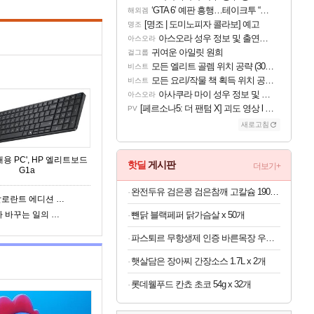
‘GTA 6’ 예판 흥행…테이크투 “내부 예상 크게 넘어”
해외겜
[명조 | 도미노피자 콜라보] 예고
명조
아스오라 성우 정보 및 출연작 모음
아스오라
귀여운 아일릿 원희
걸그룹
모든 엘리트 골렘 위치 공략 (30개) - 방랑 결투가
비스트
모든 요리/작물 책 획득 위치 공략 (36개) - 미식가 도전과제
비스트
아사쿠라 마이 성우 정보 및 주요 필모
아스오라
[페르소나5: 더 팬텀 X] 괴도 영상 l 타카마키 안·댄싱 스타
PV
새로고침
대용 PC', HP 엘리트보드
핫딜
게시판
더보기+
G1a
완전두유 검은콩 검은참깨 고칼슘 190ml x 60개
발로란트 감성이 가득! OMEN 35L 발로란트 에디션 PC
테크 기업은 이렇게 일한다? HP, 'AI가 바꾸는 일의 미래'
뺀닭 블랙페퍼 닭가슴살 x 50개
파스퇴르 무항생제 인증 바른목장 우유 125ml x 24개
햇살담은 장아찌 간장소스 1.7L x 2개
롯데웰푸드 칸쵸 초코 54g x 32개