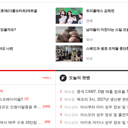
이호재(다름슈타트)데뷔골
트리플에스 김채연
연예
수 있을까요?
남자들이 미친다는 스킬 모
유머
야오 나린
스페인과 솅겐 조약을 중단
이슈
오늘의 팟벤
[4]
1
중국 CXMT, D램 매출 점유율 7%
해외겜
[2]
스프레이어들!!
2
메모리 3사, 2027년 생산분 완
해외겜
[265]
규모 인원이탈종용 추정사건
3
아사쿠라 마이 성우 정보 및 
아스오라
4
아스오라 성우 정보 및 출연
아스오라
[89]
주 수로 10만점 치고있으면 ㅋㅋ
5
아키츠 아키나 성우 정보 및 
아스오라