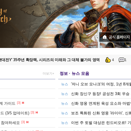
TA6' 예약 구매, 테이크투 "전례 없는 수준"
13
1
, 링코와 여름 이벤트, 수영복까지 총출동! '이환' 1.3 버전 방송 정리
너' 빼고, '페인터' 출전한 T1, 한화생명에 패배
4
8
봇대전Y' 35주년 확장팩, 시리즈의 미래와 그 대체 불가의 영역
4
1
정보 · 뉴스 모음
더보기+
방패, 돌진기에 원거리 공격까지? 오버워치 '디몬' 플레이 영상
3
5
'저니 오브 모나크'의 여정, 1년 8
뉴스
TA6' 예약 구매, 테이크투 "전례 없는 수준"
13
1
뉴스
[3]
계 가이드
H
신화 영웅 연계된 육성 요소와 마법인
뉴스
, 링코와 여름 이벤트, 수영복까지 총출동! '이환' 1.3 버전 방송 정리
[3]
 (3/5 업데이트)
H
보조 특화된 신화 영웅 '라이아', 신
뉴스
[3]
트 참여하세요
H
너' 빼고, '페인터' 출전한 T1, 한화생명에 패배
뉴스
4
8