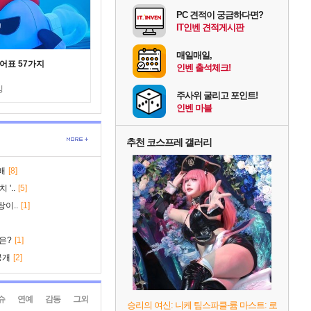
PC 견적이 궁금하다면?
IT인벤 견적게시판
매일매일,
어표 57가지
인벤 출석체크!
킹
주사위 굴리고 포인트!
인벤 마블
추천 코스프레 갤러리
배
[8]
'..
[5]
탕이..
[1]
은?
[1]
공개
[2]
슈
연예
감동
그외
승리의 여신: 니케 팀스파클-륨 마스트: 로