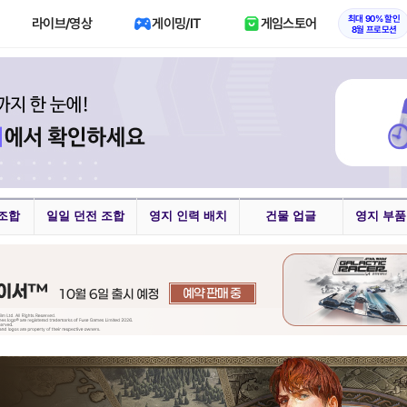
최대 90% 할인
라이브/영상
게이밍/IT
게임스토어
8월 프로모션
조합
일일 던전 조합
영지 인력 배치
건물 업글
영지 부품
, 링코와 여름 이벤트, 수영복까지 총출동! '이환' 1.3 버전 방송 정리
너' 빼고, '페인터' 출전한 T1, 한화생명에 패배
4
8
봇대전Y' 35주년 확장팩, 시리즈의 미래와 그 대체 불가의 영역
4
1
방패, 돌진기에 원거리 공격까지? 오버워치 '디몬' 플레이 영상
3
5