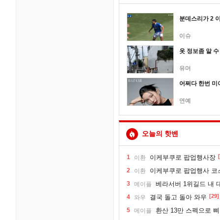
분데스리가 2 
이슈
옷 정보좀 알 
유머
어쩌다 한번 미
연예
오늘의 핫벤
1
이케부쿠로 팝업행사장
이환
2
이케부쿠로 팝업행사 코
이환
3
베라서버 1위길드 내 대
메이플
[29]
4
결국 돌고 돌아 와우
와우
5
환산 13만 스펙으로 삐져서 매
메이플