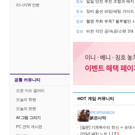
일일 던전 추천 조합과 배치 (
정보
리니지W 인벤
'슈퍼로
장비 옵션 파밍/세팅 가이드 (3
정보
혈맹 주화 부족? 블루벨만 
정보
검과 
비전 각인 공/속공/스탯 3개
정보
'G
공통 커뮤니티
오픈 이슈 갤러리
HOT 게임 커뮤니티
오늘의 핫벤
오늘의 팟벤
#PC
#PS
#XBOX
AI 그림 그리기
붉은사막
PC 견적 게시판
[질문]
기계독수리 컷신 -> 솟대 내
[잡담]
패치 노트 1.17
[1]