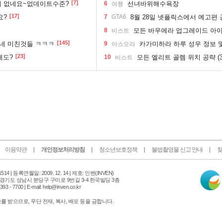
[7]
거 없네요~없데이트수준?
6
선녀바위해수욕장
여행
[17]
요?
7
GTA6
8월 28일 넷플릭스에서 예고편 
8
모든 바우에라 업그레이드 아이템 획
비스트
[145]
놨네 미친것들 ㅋㅋㅋ
9
카가미하라 하루 성우 정보 
아스오라
[23]
게도?
10
모든 엘리트 골렘 위치 공략 (3
비스트
이용약관
개인정보처리방침
청소년보호정책
불법촬영물 신고 안내
찾
인
14 |
등록연월일: 2009. 12. 14 | 제호: 인벤
(INVEN)
터
 경기도 성남시 분당구 구미로 9번길 3-4 한국빌딩 3층
넷
 - 7700 | E-mail: help@inven.co.kr
신
문
 받으므로, 무단 전재, 복사, 배포 등을 금합니다.
위
원
회