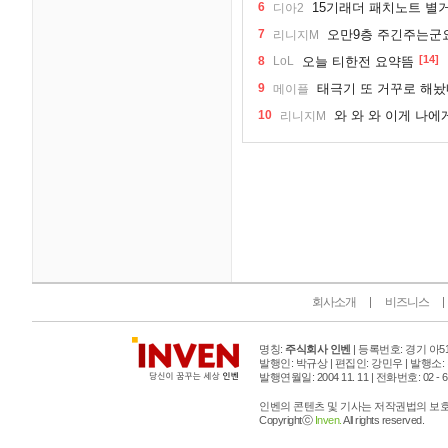
6
15기래더 패치노트 별
디아2
7
오만9층 주긴주는군
리니지M
[14]
8
LoL
오늘 티한전 요약뜸
9
태극기 또 거꾸로 해
메이플
10
와 와 와 이게 나에
리니지M
인벤 공식 미디어 파트너 및 제휴 파트너
회사소개
비즈니스
명칭:
주식회사 인벤
| 등록번호: 경기 아515
발행인: 박규상 | 편집인: 강민우 |
발행소:
발행연월일: 2004 11. 11 |
전화번호: 02 - 6393
인벤의 콘텐츠 및 기사는 저작권법의 보호를
Copyrightⓒ
Inven.
All rights reserved.