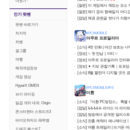
더보기
[질문]
이 게임에서 재밌는 요소
[질문]
메기 경의 항해일지 어디
인기 팟벤
[잡담]
채권 관련글 썻다가 지웠
팟벤 바로가기
치지직
#PC
#MOBILE
아주르 프로밀리아
차벤
[소식]
4컷 만화 | 야간 보초는 
걸그룹
[정보]
✨ 첫 만남 | 미티 ✨
여행
[정보]
아주르 프로밀리아 인터뷰 - 만쥬 게임즈
[정보]
✦ 키보 관찰기록｜포포딩·
해외게임정보
[소식]
8월 캘린더 디지털 굿즈 공
게임 영상
HyperX OMEN
#PC
#MOBILE
#PS
이환
브이 라이징
[소식]
『이환 PC방캉스』 특별 
일곱 개의 대죄: Origin
[잡담]
♿️♿️♿️♿️♿️ 라이드 더 라이트닝!!
몬스터헌터 스토리즈3
[잡담]
방송에서 공개된 일러스트들
바이오하자드 레퀴엠
[소식]
잔홍 캐릭터 애니메이션丨
[소식]
여름 트레일러 | 뜨거운 여름
드래곤 퀘스트7