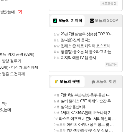
새로고침
받았는데...
[2]
오늘의 치지직
오늘의 SOOP
26년 7월 팔로우 상승량 TOP 30 - 월간 치지직
잡담
임나은) 진짜 음지;;
클립
젠레스 존 제로 캐릭터 코스프레한 꽁주
짤방
풍월량) 물소는 왜 물소라고 하는거야? 아! 그만 ㅋㅋ 알았어 ㅋㅋ
클립
 위치 공략 (89개)
치지직 애플TV 앱 출시
정보
 - 방랑 결투가
더보기+
36개) - 미식가 도전과제
환한 영혼 도전과제
오늘의 팟벤
오늘의 핫벤
7월~8월 부산-단양-충주-울진 다녀왔어요~
여행
실버 팰리스 CBT 화제의 순간·후기 모음
실팰
리아)
설악산 울산바위
여행
 있는데
1세대 K7 3.5NA인데 LF쏘나타 2.0NA 기변하면 유류비 절약이 얼마나 될까요..?
차벤
라스트 에포크 시즌5 - 서리화신의 분노 티저
PV
아키츠 아키나 성우 정보 및 주요 필모
아스오라
카가미하라 하루 성우 정보 및 주요 필모
아스오라