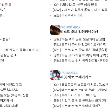
 추천좀
[1]
[소식]
8월 8일(토) 신규 상품 안내
갔지?
[잡담]
이제서야 힘들게 50찍고 나가 장궁 
어요
[질문]
도와주세요..!
[7]
#PC
#PS
#XBOX
비스트 오브 리인카네이션
너무 힘들어
[정보]
'하늘 위의 공포' 도전과제 달성법
[정보]
모든 바우에라 업그레이드 아이템 획득
 공동대표가 밝힌 출시·전투 개선·키보 설계
[정보]
모든 엘리트 골렘 위치 공략 (30개)
몽실딩 편 ✦
[정보]
모든 요리/작물 책 획득 위치 공략 (
개!
[정보]
모든 성소 위치 공략 (40개) - 귀
#PC
#MOBILE
리밋 제로 브레이커스
써머 이벤트 예고
[소식]
프롤로그 테스트를 마치고.. (feat. 
! ♿️♿️♿️♿️♿️
[잡담]
테스트 때는 로비에 온라인 기능이
 모음 (수영복, 잔홍)
[소식]
브레이커 스토리 | #에이단
영혼의 색
[잡담]
리밋 제로 엔드 콘텐츠는 크게 3개
, 지금 시작!
[잡담]
오픈 버전 맵은 얼마나 클까?