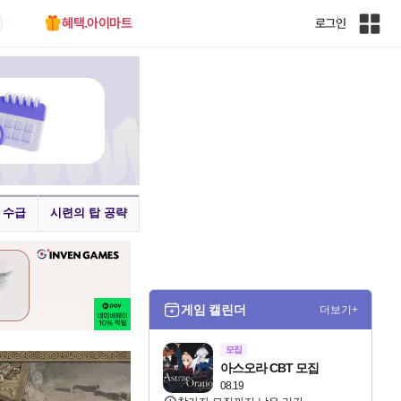
혜택.아이마트
로그인
인
벤
전
체
사
이
트
맵
 수급
시련의 탑 공략
3
게임 캘린더
더보기+
모집
아스오라 CBT 모집
08.19