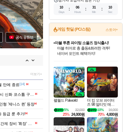
참가자 모집까지 남은 기간
10
06
31
09
Days
Hours
Min
Sec
3
게임 핫딜 (PC/스팀)
스토어+
마블 투혼 파이팅 소울즈 정식출시!
마블 히어로 총 출동&화려한 격투!
네이버 포인트 혜택까지!
인벤게임즈 8월 특별 할인!
드래곤소드: 어웨이크닝 입점!
문명 7 특별 할인!
귀무자: 검의 길 예약 판매 중!
비스트 오브 리인카네이션 정식 출시!
커세어 코브 출시 기념 할인!
더 렐릭 퍼스트 가디언 정식 출시
베데스다 40주년 기념 할인 중!
캡콤 프렌차이즈 할인 진행 중!
캡콤 일부 상품 상시 할인
스타워즈 은하계 레이서
로블록스 기프트 카드 공식 입점
인기 퍼블리셔 모음!
스팀으로 만나는 드래곤소드!
조선&고려 DLC 출시 예정
10% 할인과
게임프릭 신작 IP
해적'섬'을 발전시키자!
설화x하드코어 액션!
베데스다의 명작들을
몬헌, 바하 등 인기 IP를
몬헌 와일즈 & 드래곤즈 도그마2
인벤게임즈에서 10% 추가 적립
Robux를 가장 안전하고
최대 90% 할인가를 만나보세요!
네이버혜택과 함께 만나보세요!
50%할인&추가 적립까지!
이니&베니 혜택까지!
네이버 혜택가와 함께 예약하세요!
할인&네이버혜택으로 만나보세요!
네이버페이 혜택과 만나보세요!
40주년 프로모션으로 만나보세요!
할인가에 만나보세요!
일부 에디션 상시 할인!
혜택으로 예약 판매 중
편안하게 충전하세요
더보기+
[14]
개월 만에 종료
H
신화 장신구 등장! 공성전 3회 우승 시 신화 코스튬 구매 가능
H
팰월드 Palworld
더 킹 오브 파이터
형 '제니스 퀸' 등장
H
즈 98 얼티밋 매치
3
파이널 에디션 THE
5%
32,000
10%
16,000
KING OF FIGHTER
화 등급 룬 추가!
H
25%
24,000원
70%
4,800원
S 98 ULTIMATE MA
TCH FINAL EDITIO
이번 주 토벌 대상은 린드비오르! 기간제 장비 '휘장' 등장
H
N