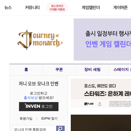
로스트아크
뉴스
커뮤니티
게임캘린더
게이머존
기대평 이벤트
홈
쿠폰
장비 세팅
스테이지 
잔홍
저니 오브 모나크 인벤
로그인하고
'오
출석보상
받으세요!
로그인
'슈퍼로
회원가입
ID/PW 찾기
검과 