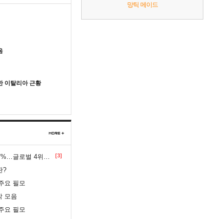
망틱 메이드
음
한 이탈리아 근황
[3]
…글로벌 4위로 부상
판?
주요 필모
작 모음
주요 필모